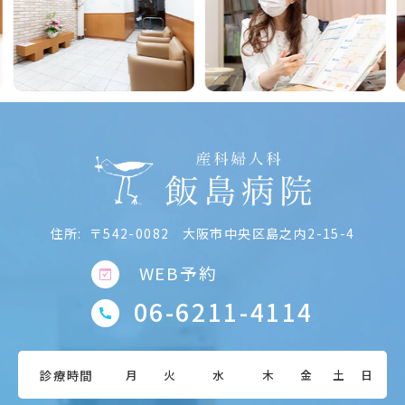
Previous
Next
住所:
〒542-0082
大阪市中央区島之内2-15-4
WEB予約
06-6211-4114
診療時間
月
火
水
木
金
土
日