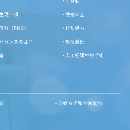
子宮脱
生理不順
性感染症
候群（PMS）
ピル処方
バランスの乱れ
緊急避妊
害
人工妊娠中絶手術
查
分娩方式和分娩预约