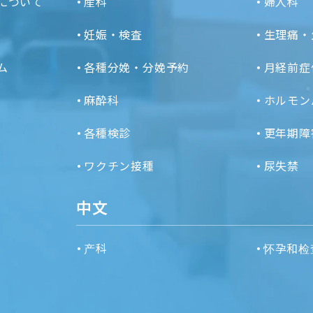
について
産科
婦人科
妊娠・検査
生理痛・
ム
各種分娩・分娩予約
月経前症
麻酔科
ホルモン
各種検診
更年期障
ワクチン接種
尿失禁
中文
产科
怀孕和检