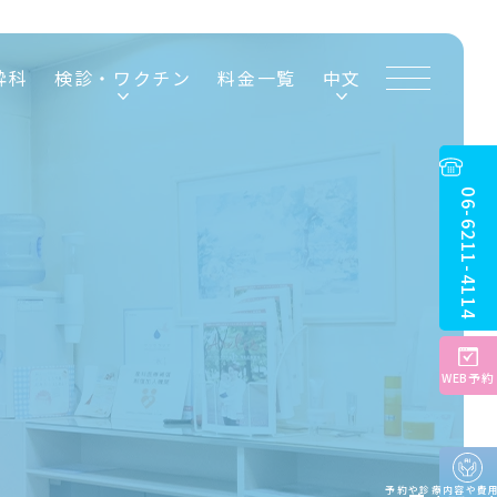
ワ
酔科
検診・ワクチン
料金一覧
中文
ク
チ
ン
の
ご
予
約
06
に
つ
-
6211
い
て
-
4114
WEB予約
予約や診療内容や費